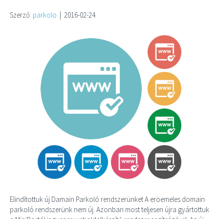
Szerző:
parkolo
|
2016-02-24
Elindítottuk új Damain Parkoló rendszerünket A eroemeles domain
parkoló rendszerünk nem új. Azonban most teljesen újra gyártottuk