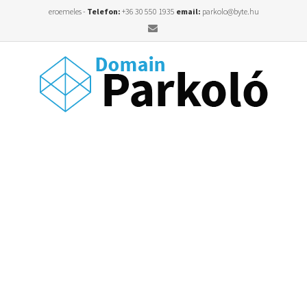
eroemeles -
Telefon:
+36 30 550 1935
email:
parkolo@byte.hu
Email