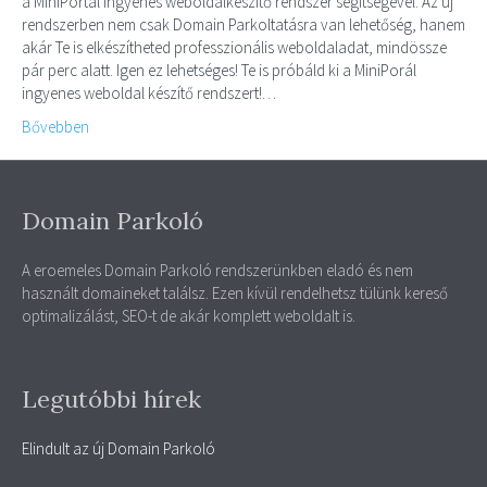
a MiniPortál ingyenes weboldalkészítő rendszer segítségével. Az új
rendszerben nem csak Domain Parkoltatásra van lehetőség, hanem
akár Te is elkészítheted professzionális weboldaladat, mindössze
pár perc alatt. Igen ez lehetséges! Te is próbáld ki a MiniPorál
ingyenes weboldal készítő rendszert!…
Bővebben
Domain Parkoló
A eroemeles Domain Parkoló rendszerünkben eladó és nem
használt domaineket találsz. Ezen kívül rendelhetsz tülünk kereső
optimalizálást, SEO-t de akár komplett weboldalt is.
Legutóbbi hírek
Elindult az új Domain Parkoló